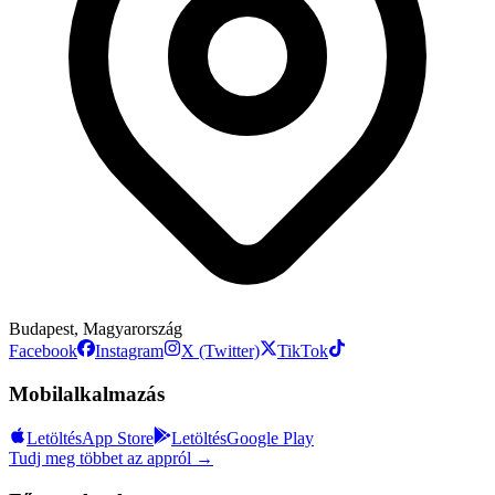
Budapest, Magyarország
Facebook
Instagram
X (Twitter)
TikTok
Mobilalkalmazás
Letöltés
App Store
Letöltés
Google Play
Tudj meg többet az appról →