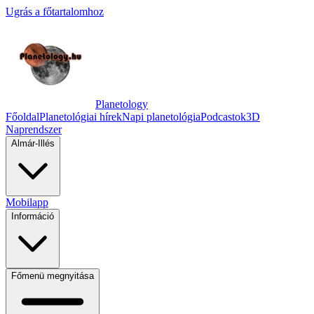
Ugrás a főtartalomhoz
Planetology
Főoldal
Planetológiai hírek
Napi planetológia
Podcastok
3D
Naprendszer
Almár-Illés
Mobilapp
Információ
Főmenü megnyitása