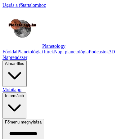
Ugrás a főtartalomhoz
Planetology
Főoldal
Planetológiai hírek
Napi planetológia
Podcastok
3D
Naprendszer
Almár-Illés
Mobilapp
Információ
Főmenü megnyitása