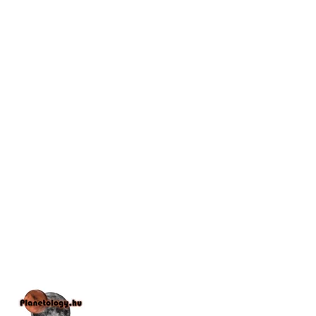
📅
Legújabb elől