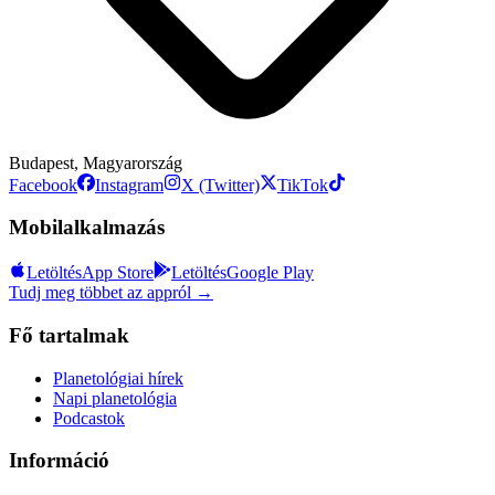
Budapest, Magyarország
Facebook
Instagram
X (Twitter)
TikTok
Mobilalkalmazás
Letöltés
App Store
Letöltés
Google Play
Tudj meg többet az appról →
Fő tartalmak
Planetológiai hírek
Napi planetológia
Podcastok
Információ