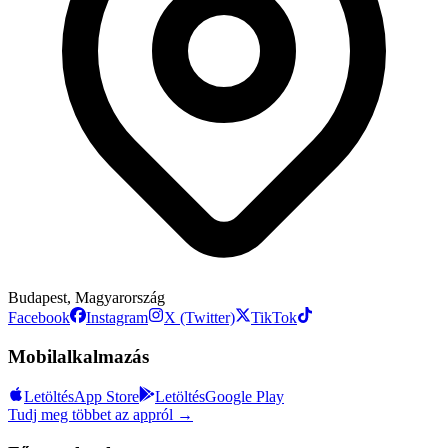
Budapest, Magyarország
Facebook
Instagram
X (Twitter)
TikTok
Mobilalkalmazás
Letöltés
App Store
Letöltés
Google Play
Tudj meg többet az appról →