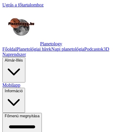
Ugrás a főtartalomhoz
Planetology
Főoldal
Planetológiai hírek
Napi planetológia
Podcastok
3D
Naprendszer
Almár-Illés
Mobilapp
Információ
Főmenü megnyitása