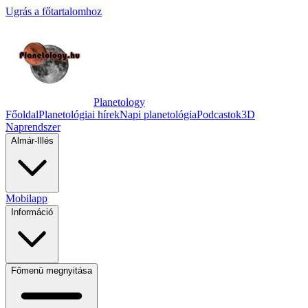
Ugrás a főtartalomhoz
Planetology
Főoldal
Planetológiai hírek
Napi planetológia
Podcastok
3D
Naprendszer
Almár-Illés
Mobilapp
Információ
Főmenü megnyitása