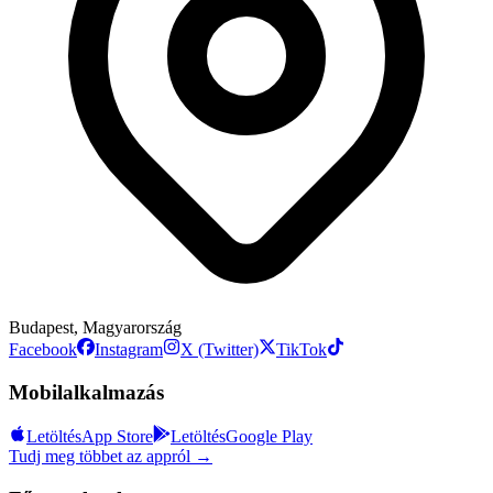
Budapest, Magyarország
Facebook
Instagram
X (Twitter)
TikTok
Mobilalkalmazás
Letöltés
App Store
Letöltés
Google Play
Tudj meg többet az appról →