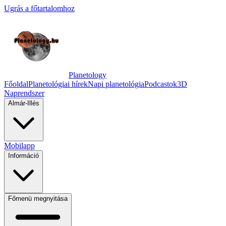
Ugrás a főtartalomhoz
Planetology
Főoldal
Planetológiai hírek
Napi planetológia
Podcastok
3D
Naprendszer
Almár-Illés
Mobilapp
Információ
Főmenü megnyitása