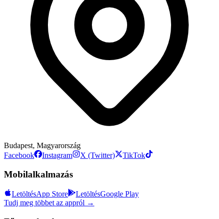
Budapest, Magyarország
Facebook
Instagram
X (Twitter)
TikTok
Mobilalkalmazás
Letöltés
App Store
Letöltés
Google Play
Tudj meg többet az appról →