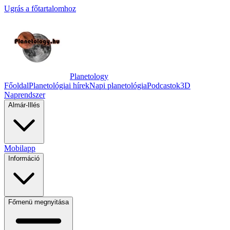
Ugrás a főtartalomhoz
Planetology
Főoldal
Planetológiai hírek
Napi planetológia
Podcastok
3D
Naprendszer
Almár-Illés
Mobilapp
Információ
Főmenü megnyitása