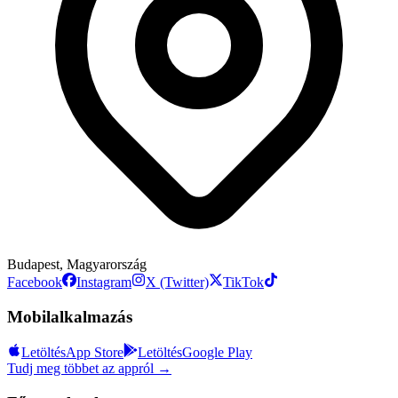
Budapest, Magyarország
Facebook
Instagram
X (Twitter)
TikTok
Mobilalkalmazás
Letöltés
App Store
Letöltés
Google Play
Tudj meg többet az appról →