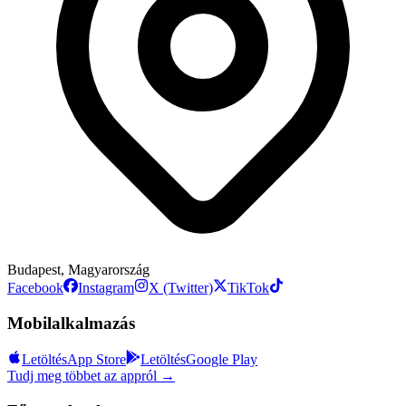
Budapest, Magyarország
Facebook
Instagram
X (Twitter)
TikTok
Mobilalkalmazás
Letöltés
App Store
Letöltés
Google Play
Tudj meg többet az appról →