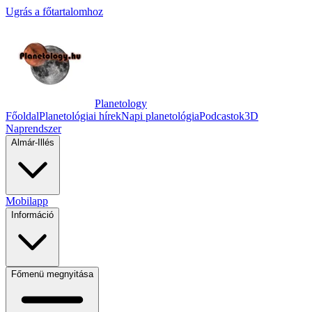
Ugrás a főtartalomhoz
Planetology
Főoldal
Planetológiai hírek
Napi planetológia
Podcastok
3D
Naprendszer
Almár-Illés
Mobilapp
Információ
Főmenü megnyitása