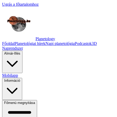
Ugrás a főtartalomhoz
Planetology
Főoldal
Planetológiai hírek
Napi planetológia
Podcastok
3D
Naprendszer
Almár-Illés
Mobilapp
Információ
Főmenü megnyitása