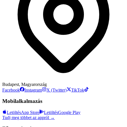
Budapest, Magyarország
Facebook
Instagram
X (Twitter)
TikTok
Mobilalkalmazás
Letöltés
App Store
Letöltés
Google Play
Tudj meg többet az appról →