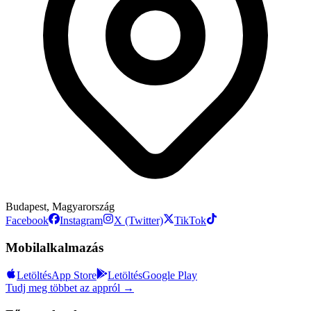
Budapest, Magyarország
Facebook
Instagram
X (Twitter)
TikTok
Mobilalkalmazás
Letöltés
App Store
Letöltés
Google Play
Tudj meg többet az appról →