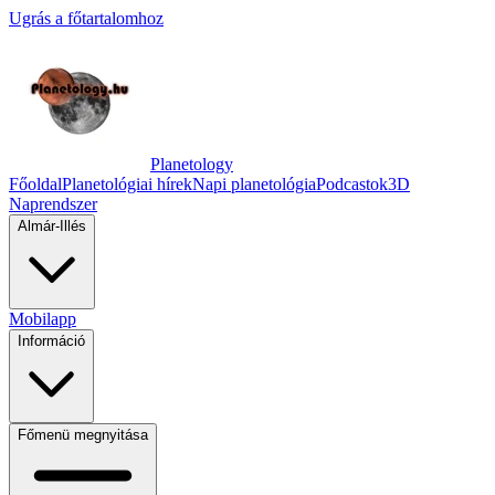
Ugrás a főtartalomhoz
Planetology
Főoldal
Planetológiai hírek
Napi planetológia
Podcastok
3D
Naprendszer
Almár-Illés
Mobilapp
Információ
Főmenü megnyitása